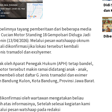
Didi
dan 
belimnya tayang pemberitaan dari beberapa media
 Cucian Motor Standing 18 Gempolsari Diduga Jadi
Dibe
nin (13/04/2026). Melalui pesan watshaapp oknum
li dikonfirmasi jika lokasi tersebut kembali
jenis tramadol dan exshyemer.
ndak oleh Aparat Penegak Hukum (APH) tetap bandel,
motor tersebut makin ramai didatangi anak - anak,
embeli obat daftar G Jenis tramadol dan eximer
n Bandung Kulon, Kota Bandung, Provinsi Jawa Barat.
dikonfirmasi oleh wartawan mengatakan beliau
h atas informasinya, Setelah selesai kegiatan kami
elalui pesan watshaap pada redaksi