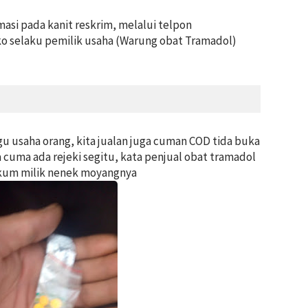
asi pada kanit reskrim, melalui telpon
selaku pemilik usaha (Warung obat Tramadol)
u usaha orang, kita jualan juga cuman COD tida buka
cuma ada rejeki segitu, kata penjual obat tramadol
kum milik nenek moyangnya