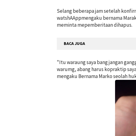
Selang beberapa jam setelah konfirm
watshAAppmengaku bernama Marako 
meminta mepemberitaan dihapus.
BACA JUGA
"Itu waraung saya bang jangan gangg
warumg, abang harus kopraktip saya 
mengaku Bernama Marko seolah hu